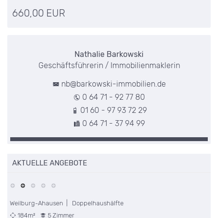
660,00 EUR
Nathalie Barkowski
Geschäftsführerin / Immobilienmaklerin
nb@barkowski-immobilien.de
0 64 71 - 92 77 80
01 60 - 97 93 72 29
0 64 71 - 37 94 99
AKTUELLE ANGEBOTE
Weilburg-Ahausen | Doppelhaushälfte
W
184m²
5 Zimmer