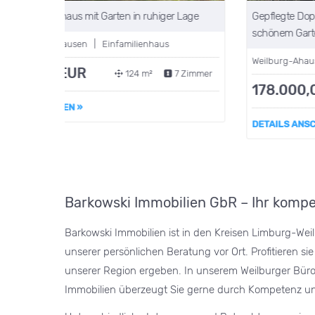
er Lage
Gepflegte Doppelhaushälfte mit zwei Wohnungen un
schönem Gartengrundstück in Weilburg – Ahausen
Weilburg-Ahausen | Doppelhaushälfte
7 Zimmer
178.000,00 EUR
184 m²
5 Zimmer
DETAILS ANSCHAUEN »
Barkowski Immobilien GbR – Ihr kompet
Barkowski Immobilien ist in den Kreisen Limburg-Weil
unserer persönlichen Beratung vor Ort. Profitieren s
unserer Region ergeben. In unserem Weilburger Büro,
Immobilien überzeugt Sie gerne durch Kompetenz und