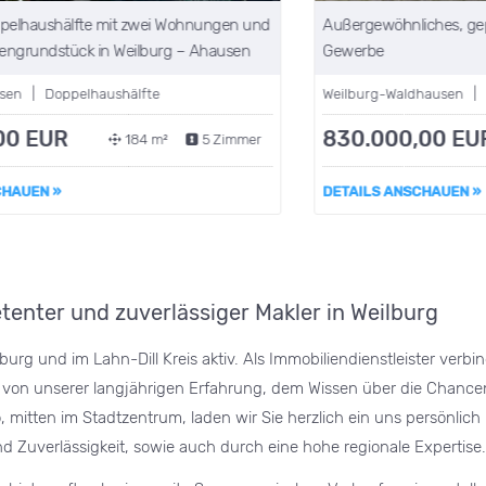
d
Außergewöhnliches, gepflegtes Mehrfamilienhaus mit
A
Gewerbe
G
Weilburg-Waldhausen | Anlageobjekt
W
830.000,00 EUR
349 m²
DETAILS ANSCHAUEN »
enter und zuverlässiger Makler in Weilburg
burg und im Lahn-Dill Kreis aktiv. Als Immobiliendienstleister ver
ie von unserer langjährigen Erfahrung, dem Wissen über die Chance
 mitten im Stadtzentrum, laden wir Sie herzlich ein uns persönli
 Zuverlässigkeit, sowie auch durch eine hohe regionale Expertise.