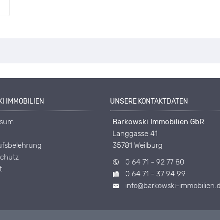
I IMMOBILIEN
UNSERE KONTAKTDATEN
ssum
Barkowski Immobilien GbR
Langgasse 41
ufsbelehrung
35781 Weilburg
chutz
0 64 71 - 92 77 80
t
0 64 71 - 37 94 99
info@barkowski-immobilien.